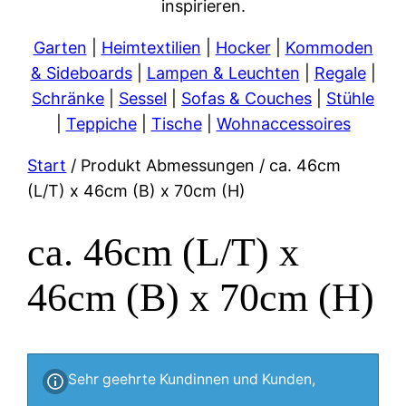
inspirieren.
Garten
|
Heimtextilien
|
Hocker
|
Kommoden
& Sideboards
|
Lampen & Leuchten
|
Regale
|
Schränke
|
Sessel
|
Sofas & Couches
|
Stühle
|
Teppiche
|
Tische
|
Wohnaccessoires
Start
/ Produkt Abmessungen / ca. 46cm
(L/T) x 46cm (B) x 70cm (H)
ca. 46cm (L/T) x
46cm (B) x 70cm (H)
Sehr geehrte Kundinnen und Kunden,