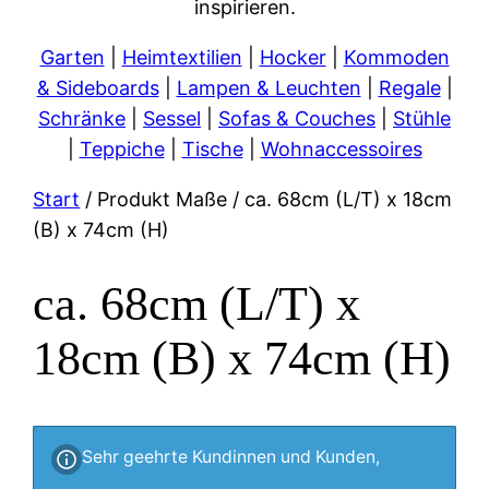
inspirieren.
Garten
|
Heimtextilien
|
Hocker
|
Kommoden
& Sideboards
|
Lampen & Leuchten
|
Regale
|
Schränke
|
Sessel
|
Sofas & Couches
|
Stühle
|
Teppiche
|
Tische
|
Wohnaccessoires
Start
/ Produkt Maße / ca. 68cm (L/T) x 18cm
(B) x 74cm (H)
ca. 68cm (L/T) x
18cm (B) x 74cm (H)
Sehr geehrte Kundinnen und Kunden,