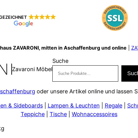
GEZEICHNET
shaus ZAVARONI, mitten in Aschaffenburg und online
|
ZA
Suche
Zavaroni Möbel
Suc
Aschaffenburg
oder unsere Artikel online und lassen S
n & Sideboards
|
Lampen & Leuchten
|
Regale
|
Sch
Teppiche
|
Tische
|
Wohnaccessoires
kg