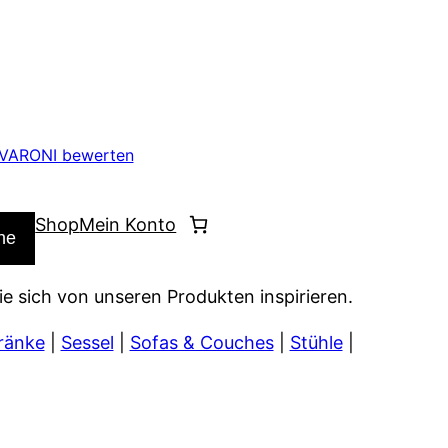
VARONI bewerten
Shop
Mein Konto
he
ie sich von unseren Produkten inspirieren.
ränke
|
Sessel
|
Sofas & Couches
|
Stühle
|