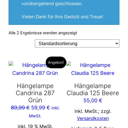
vorübergehend geschlossen.
Vielen Dank für Ihre Geduld und Treue!
Alle 2 Ergebnisse werden angezeigt
Angebot!
Hängelampe
Hängelampe
Candrina 287
Claudia 125 Beere
Grün
55,00
€
Ursprünglicher
Aktueller
89,99
€
59,99
€
inkl.
inkl. MwSt.; zzgl.
Preis
Preis
MwSt.
Versandkosten
war:
ist:
inkl. 19 % MwSt.