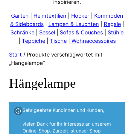
inspirieren.
Garten
|
Heimtextilien
|
Hocker
|
Kommoden
& Sideboards
|
Lampen & Leuchten
|
Regale
|
Schränke
|
Sessel
|
Sofas & Couches
|
Stühle
|
Teppiche
|
Tische
|
Wohnaccessoires
Start
/ Produkte verschlagwortet mit
„Hängelampe“
Hängelampe
Sehr geehrte Kundinnen und Kunden,
vielen Dank für Ihr Interesse an unserem
Online-Shop. Zurzeit ist unser Shop