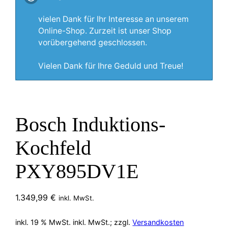
vielen Dank für Ihr Interesse an unserem
Online-Shop. Zurzeit ist unser Shop
vorübergehend geschlossen.
Vielen Dank für Ihre Geduld und Treue!
Bosch Induktions-
Kochfeld
PXY895DV1E
1.349,99
€
inkl. MwSt.
inkl. 19 % MwSt.
inkl. MwSt.; zzgl.
Versandkosten