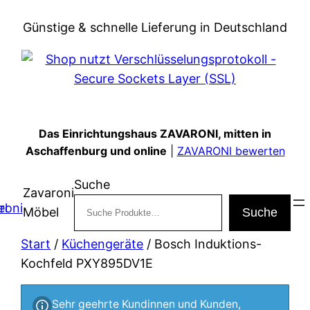
Zum
Günstige & schnelle Lieferung in Deutschland
Inhalt
springen
Das Einrichtungshaus ZAVARONI, mitten in
Aschaffenburg und online
|
ZAVARONI bewerten
Suche
Zavaroni
Möbel
Suche
Start
/
Küchengeräte
/ Bosch Induktions-
Kochfeld PXY895DV1E
Sehr geehrte Kundinnen und Kunden,