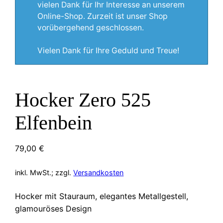
vielen Dank für Ihr Interesse an unserem
Online-Shop. Zurzeit ist unser Shop
vorübergehend geschlossen.
Vielen Dank für Ihre Geduld und Treue!
Hocker Zero 525
Elfenbein
79,00
€
inkl. MwSt.; zzgl.
Versandkosten
Hocker mit Stauraum, elegantes Metallgestell,
glamouröses Design