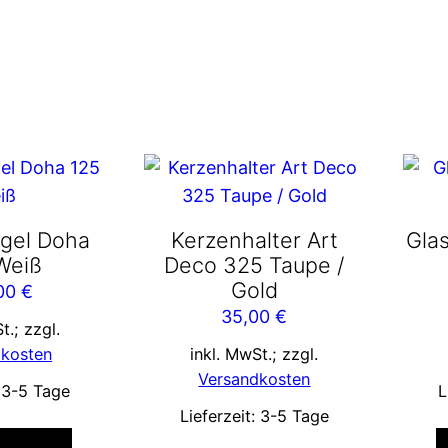
gel Doha
Kerzenhalter Art
Gla
Weiß
Deco 325 Taupe /
Gold
,00
€
35,00
€
t.; zzgl.
dkosten
inkl. MwSt.; zzgl.
Versandkosten
:
3-5 Tage
L
Lieferzeit:
3-5 Tage