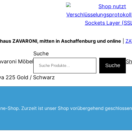
shaus ZAVARONI, mitten in Aschaffenburg und online
|
ZA
Suche
avaroni Möbel
S
Suche
ya 225 Gold / Schwarz
line-Shop. Zurzeit ist unser Shop vorübergehend geschlossen