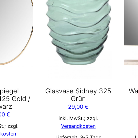
piegel
Glasvase Sidney 325
Wa
425 Gold /
Grün
warz
29,00
€
,00
€
inkl. MwSt.; zzgl.
t.; zzgl.
Versandkosten
dkosten
Lieferzeit:
3-5 Tage
L