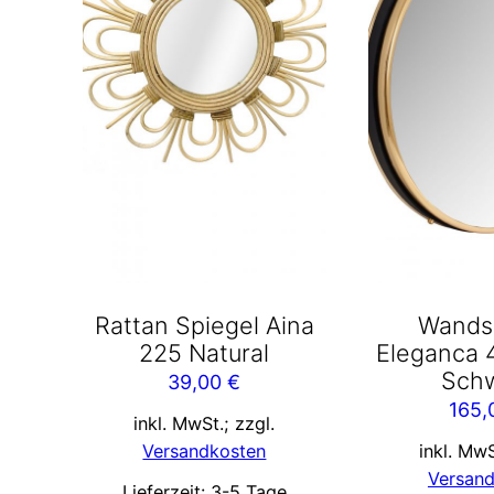
Rattan Spiegel Aina
Wands
225 Natural
Eleganca 
Sch
39,00
€
165
inkl. MwSt.; zzgl.
Versandkosten
inkl. MwS
Versan
Lieferzeit:
3-5 Tage