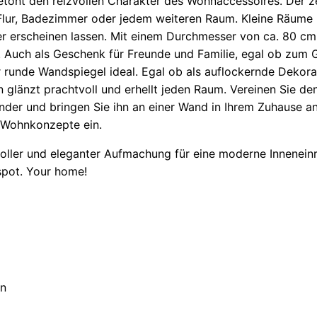
tont den reizvollen Charakter des Wohnaccessoires. Der ze
Flur, Badezimmer oder jedem weiteren Raum. Kleine Räume 
er erscheinen lassen. Mit einem Durchmesser von ca. 80 cm
 Auch als Geschenk für Freunde und Familie, egal ob zum 
r runde Wandspiegel ideal. Egal ob als auflockernde Dekorat
n glänzt prachtvoll und erhellt jeden Raum. Vereinen Sie 
der und bringen Sie ihn an einer Wand in Ihrem Zuhause an.
e Wohnkonzepte ein.
voller und eleganter Aufmachung für eine moderne Innenei
spot. Your home!
gn