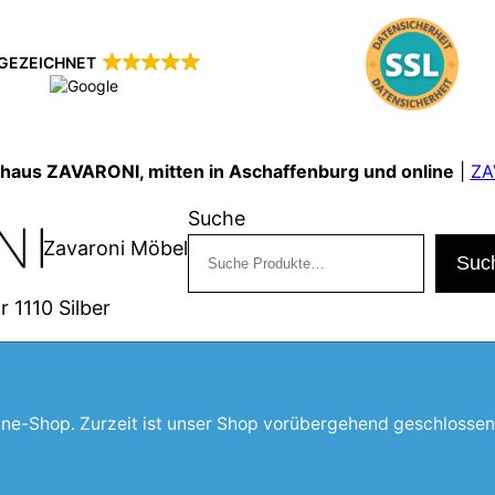
GEZEICHNET
shaus ZAVARONI, mitten in Aschaffenburg und online
|
ZA
Suche
Zavaroni Möbel
Suc
 1110 Silber
line-Shop. Zurzeit ist unser Shop vorübergehend geschlossen