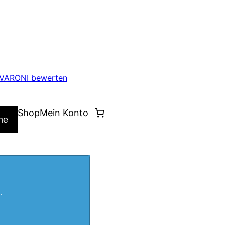
VARONI bewerten
Shop
Mein Konto
he
.