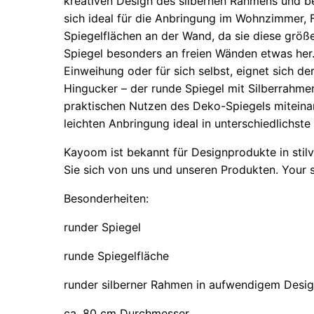
kreativen Design des silbernen Rahmens und be
sich ideal für die Anbringung im Wohnzimmer, 
Spiegelflächen an der Wand, da sie diese größ
Spiegel besonders an freien Wänden etwas her.
Einweihung oder für sich selbst, eignet sich de
Hingucker – der runde Spiegel mit Silberrahme
praktischen Nutzen des Deko-Spiegels miteinan
leichten Anbringung ideal in unterschiedlichst
Kayoom ist bekannt für Designprodukte in stil
Sie sich von uns und unseren Produkten. Your 
Besonderheiten:
runder Spiegel
runde Spiegelfläche
runder silberner Rahmen in aufwendigem Desi
ca. 80 cm Durchmesser