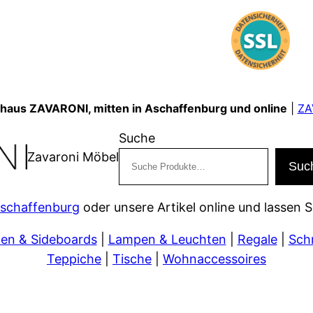
shaus ZAVARONI, mitten in Aschaffenburg und online
|
ZA
Suche
Zavaroni Möbel
Suc
Aschaffenburg
oder unsere Artikel online und lassen S
n & Sideboards
|
Lampen & Leuchten
|
Regale
|
Sch
Teppiche
|
Tische
|
Wohnaccessoires