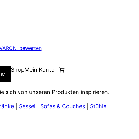
VARONI bewerten
Shop
Mein Konto
he
ie sich von unseren Produkten inspirieren.
ränke
|
Sessel
|
Sofas & Couches
|
Stühle
|