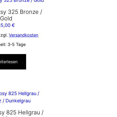
sy 325 Bronze /
Gold
85,00
€
zzgl.
Versandkosten
zeit:
3-5 Tage
iterlesen
y 825 Hellgrau /