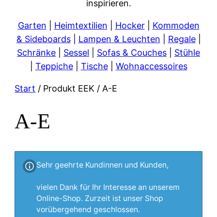
inspirieren.
Garten
|
Heimtextilien
|
Hocker
|
Kommoden
& Sideboards
|
Lampen & Leuchten
|
Regale
|
Schränke
|
Sessel
|
Sofas & Couches
|
Stühle
|
Teppiche
|
Tische
|
Wohnaccessoires
Start
/ Produkt EEK / A-E
A-E
Sehr geehrte Kundinnen und Kunden,
vielen Dank für Ihr Interesse an unserem
Online-Shop. Zurzeit ist unser Shop
vorübergehend geschlossen.