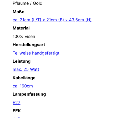
Pflaume / Gold
Maße
ca. 21cm (L/T) x 21cm (B) x 43,5cm (H)
Material
100% Eisen
Herstellungsart
Teilweise handgefertigt
Leistung
max. 25 Watt
Kabellänge
ca. 160cm
Lampenfassung
E27
EEK