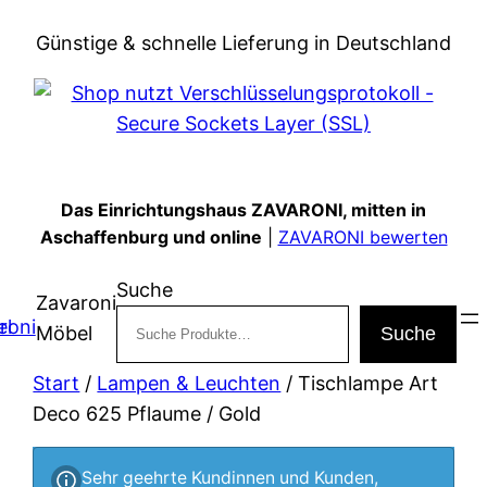
Zum
Günstige & schnelle Lieferung in Deutschland
Inhalt
springen
Das Einrichtungshaus ZAVARONI, mitten in
Aschaffenburg und online
|
ZAVARONI bewerten
Suche
Zavaroni
Möbel
Suche
Start
/
Lampen & Leuchten
/ Tischlampe Art
Deco 625 Pflaume / Gold
Sehr geehrte Kundinnen und Kunden,